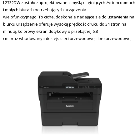
L2732DW zostało zaprojektowane z myślą o tętniących życiem domach
- kobra
- - SHARP – drukarki kolorowe
systemy IT
i małych biurach potrzebujących urządzenia
- - niszczarki dokumentów HSM małe biuro – seria
wielofunkcyjnego. To ciche, doskonale nadające się do ustawienia na
- - Niszczarki dokumentów KOBRA duże biuro
- - SHARP – drukarki czarno-białe
najem urządzeń
Securio i shredstar
biurku urządzenie oferuje wysoką prędkość druku do 34 stron na
minutę, kolorowy ekran dotykowy o przekątnej 6,8
- - Niszczarki dokumentów KOBRA małe biuro
- - Brother
- - HSM produkcja
cm oraz wbudowany interfejs sieci przewodowej i bezprzewodowej.
- - - wielofunkcyjne A4 MFP mono
- - urządzenia wielofunkcyjne MFP kolorowe
- - - wielofunkcyjne A4 MFP kolor
- - - SHARP – urządzenia wielofunkcyjne A4 kolorowe
- - urządzenia wielofunkcyjne MFP czarno-białe
- - - A3 kolorowe
- - - A3 czarno-białe
- - - SHARP – urządzenia wielofunkcyjne A4 czarno-
białe