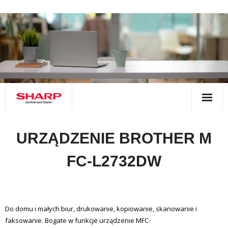
Skip
to
content
Strona główna
URZĄDZENIE BROTHER M
kontakt
FC-L2732DW
niszczarki
- HSM
urządzenia drukujące
Do domu i małych biur, drukowanie, kopiowanie, skanowanie i
- - niszczarki dokumentów HSM – duże biuro –
- wallner
- urządzenia nowe
serwis
faksowanie. Bogate w funkcje urządzenie MFC-
securio seria B/P