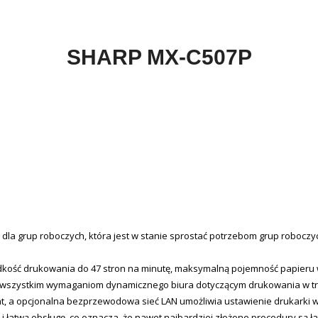
SHARP MX-C507P
 grup roboczych, która jest w stanie sprostać potrzebom grup roboczych
prędkość drukowania do 47 stron na minutę, maksymalną pojemność papier
 wszystkim wymaganiom dynamicznego biura dotyczącym drukowania w tryb
rint, a opcjonalna bezprzewodowa sieć LAN umożliwia ustawienie drukarki 
 łatwą obsługę, co oznacza, że nawet najbardziej złożone procedury są ła