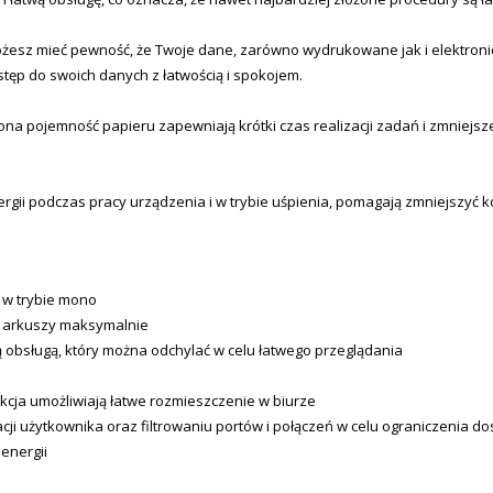
esz mieć pewność, że Twoje dane, zarówno wydrukowane jak i elektronic
tęp do swoich danych z łatwością i spokojem.
zona pojemność papieru zapewniają krótki czas realizacji zadań i zmniejsz
nergii podczas pracy urządzenia i w trybie uśpienia, pomagają zmniejszyć
7 w trybie mono
0 arkuszy maksymalnie
ą obsługą, który można odchylać w celu łatwego przeglądania
kcja umożliwiają łatwe rozmieszczenie w biurze
cji użytkownika oraz filtrowaniu portów i połączeń w celu ograniczenia do
 energii