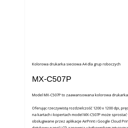
Kolorowa drukarka sieciowa A4 dla grup roboczych
MX-C507P
Model MX-C507P to zaawansowana kolorowa drukarka dla
Oferując rzeczywistą rozdzielczość 1200 x 1200 dpi, 
na kartach i kopertach model MX-C507P może sprostać
obsługiwane przez aplikacje AirPrint i Google Cloud P
dotykowy panel LCD zapewnia użytkownikom intuicyjną i